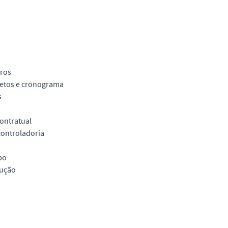
iros
jetos e cronograma
s
ontratual
controladoria
po
cução