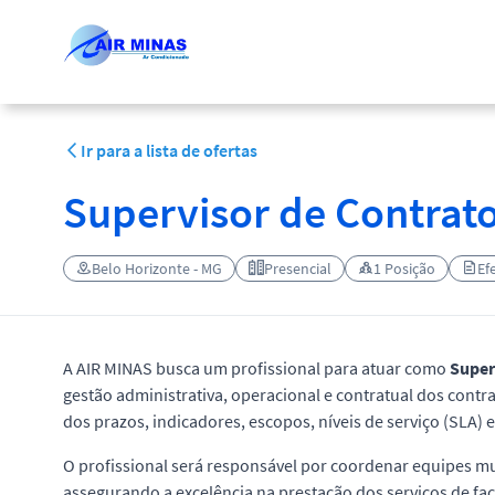
Ir para a lista de ofertas
Supervisor de Contrat
Belo Horizonte - MG
Presencial
1 Posição
Ef
A AIR MINAS busca um profissional para atuar como
Superv
gestão administrativa, operacional e contratual dos cont
dos prazos, indicadores, escopos, níveis de serviço (SLA) 
O profissional será responsável por coordenar equipes mul
assegurando a excelência na prestação dos serviços de faci