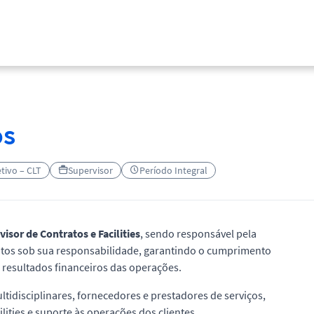
os
etivo – CLT
Supervisor
Período Integral
isor de Contratos e Facilities
, sendo responsável pela
ratos sob sua responsabilidade, garantindo o cumprimento
e resultados financeiros das operações.
tidisciplinares, fornecedores e prestadores de serviços,
lities e suporte às operações dos clientes.